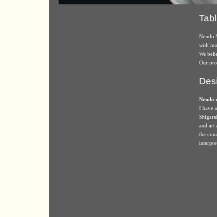
Tab
Nendo S
with mo
We beli
Our prod
Des
Nendo m
I have a
Shigara
and art
the con
interpre